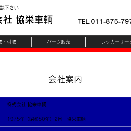
談下さい
会社 協栄車輌
TEL.
011-875-79
取・引取
パーツ販売
レッカーサー
会社案内
株式会社 協栄車輌
1975年（昭和50年）2月 協栄車輌