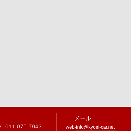
メール
X: 011-875-7942
web-info@kyoei-car.net