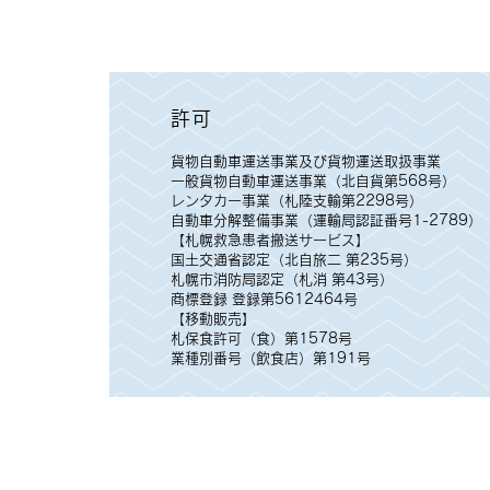
許可
貨物自動車運送事業及び貨物運送取扱事業
一般貨物自動車運送事業（北自貨第568号）
レンタカー事業（札陸支輸第2298号）
自動車分解整備事業（運輸局認証番号1-2789）
【札幌救急患者搬送サービス】
国土交通省認定（北自旅二 第235号）
札幌市消防局認定（札消 第43号）
商標登録 登録第5612464号
【移動販売】
札保食許可（食）第1578号
業種別番号（飲食店）第191号