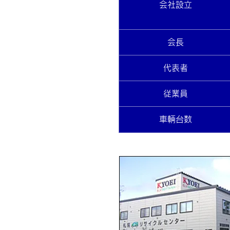
会社設立
​会長
代表者
​従業員
車輌台数